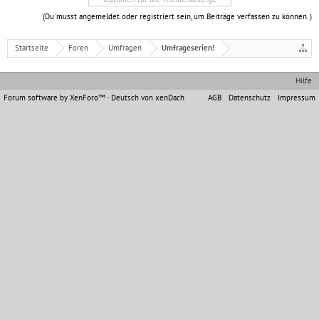
(Du musst angemeldet oder registriert sein, um Beiträge verfassen zu können. )
Startseite
Foren
Umfragen
Umfrageserien!
Hilfe
Forum software by XenForo™
-
Deutsch von xenDach
AGB
Datenschutz
Impressum