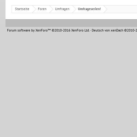
Startseite
Foren
Umfragen
Umfrageserien!
Forum software by XenForo™
©2010-2016 XenForo Ltd.
-
Deutsch von xenDach
©2010-