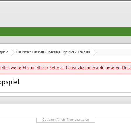
spiele
Das Pataco-Fussball Bundesliga-Tippspiel 2009/2010
dich weiterhin auf dieser Seite aufhältst, akzeptierst du unseren Eins
ppspiel
Optionen für die Themenanzeige