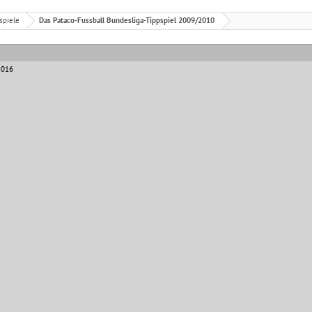
spiele
Das Pataco-Fussball Bundesliga-Tippspiel 2009/2010
2016