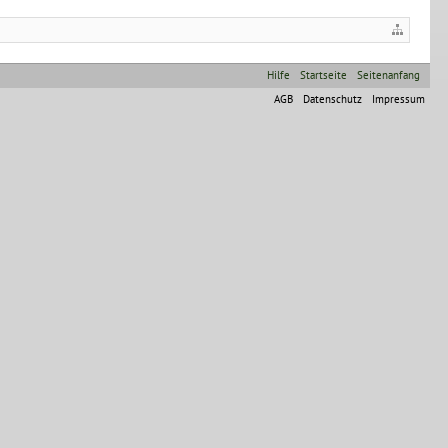
Hilfe
Startseite
Seitenanfang
AGB
Datenschutz
Impressum