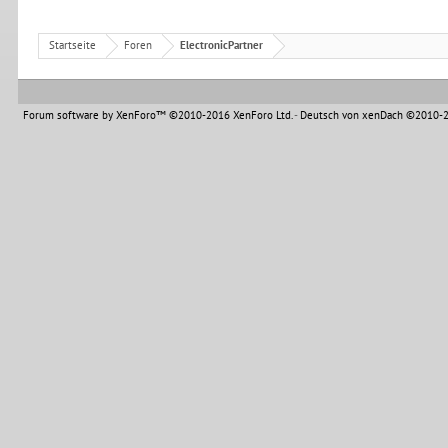
Startseite
Foren
ElectronicPartner
Forum software by XenForo™
©2010-2016 XenForo Ltd.
-
Deutsch von xenDach
©2010-