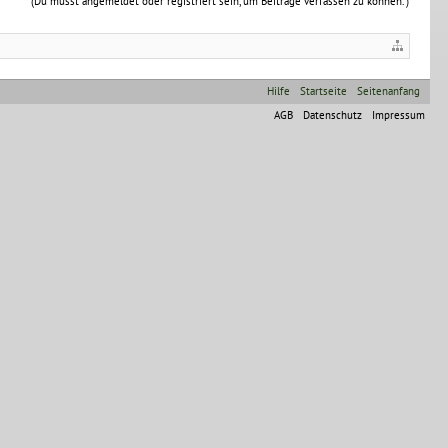
(Du musst angemeldet oder registriert sein, um Beiträge verfassen zu können. )
Hilfe
Startseite
Seitenanfang
AGB
Datenschutz
Impressum