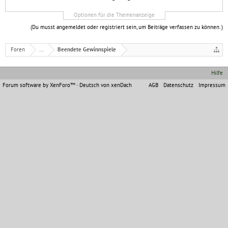
Optionen für die Themenanzeige
(Du musst angemeldet oder registriert sein, um Beiträge verfassen zu können. )
Foren
...
Beendete Gewinnspiele
Hilfe
Forum software by XenForo™
-
Deutsch von xenDach
AGB
Datenschutz
Impressum