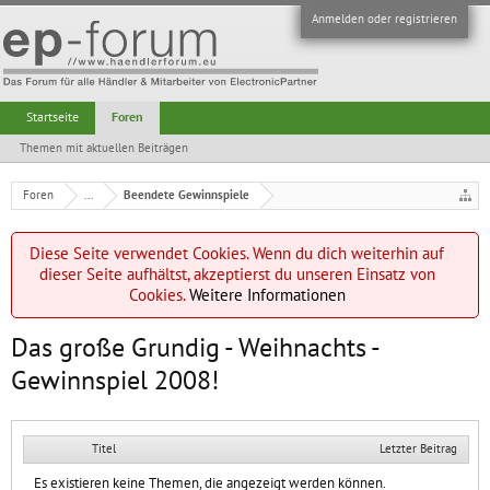
Anmelden oder registrieren
Startseite
Foren
Themen mit aktuellen Beiträgen
Foren
...
Beendete Gewinnspiele
Diese Seite verwendet Cookies. Wenn du dich weiterhin auf
dieser Seite aufhältst, akzeptierst du unseren Einsatz von
Cookies.
Weitere Informationen
Das große Grundig - Weihnachts -
Gewinnspiel 2008!
Titel
Letzter Beitrag
Es existieren keine Themen, die angezeigt werden können.