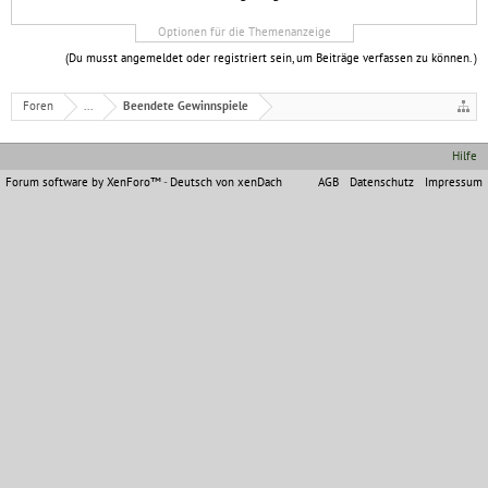
Optionen für die Themenanzeige
(Du musst angemeldet oder registriert sein, um Beiträge verfassen zu können. )
Foren
...
Beendete Gewinnspiele
Hilfe
Forum software by XenForo™
-
Deutsch von xenDach
AGB
Datenschutz
Impressum