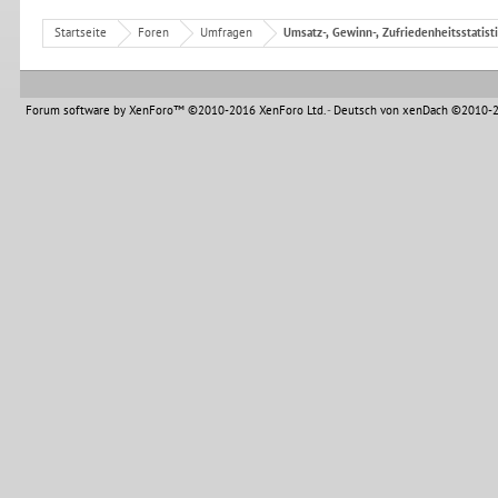
Startseite
Foren
Umfragen
Umsatz-, Gewinn-, Zufriedenheitsstatist
Forum software by XenForo™
©2010-2016 XenForo Ltd.
-
Deutsch von xenDach
©2010-