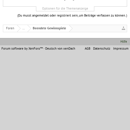
Optionen für die Themenanzeige
(Du musst angemeldet oder registriert sein, um Beiträge verfassen zu können. )
Foren
...
Beendete Gewinnspiele
Hilfe
Forum software by XenForo™
-
Deutsch von xenDach
AGB
Datenschutz
Impressum