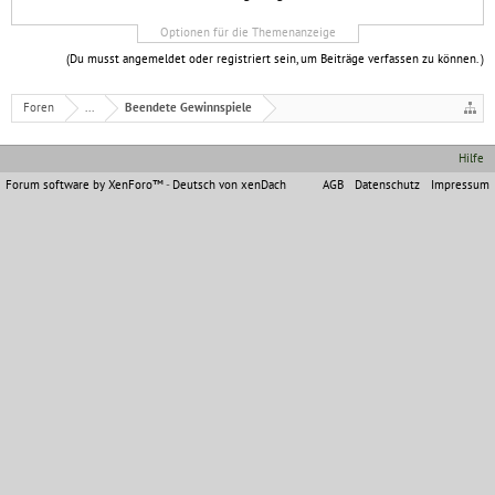
Optionen für die Themenanzeige
(Du musst angemeldet oder registriert sein, um Beiträge verfassen zu können. )
Foren
...
Beendete Gewinnspiele
Hilfe
Forum software by XenForo™
-
Deutsch von xenDach
AGB
Datenschutz
Impressum