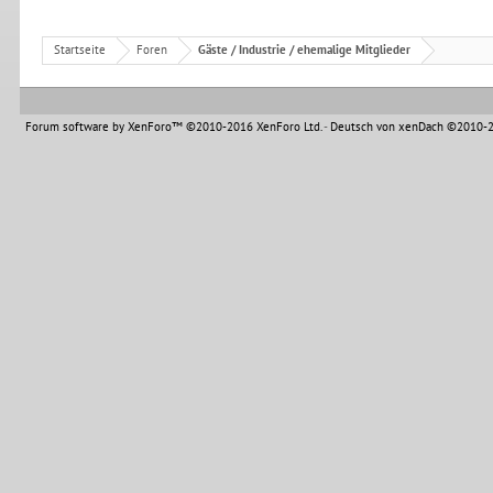
Startseite
Foren
Gäste / Industrie / ehemalige Mitglieder
Forum software by XenForo™
©2010-2016 XenForo Ltd.
-
Deutsch von xenDach
©2010-