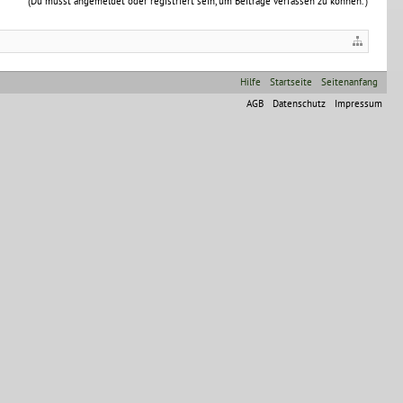
(Du musst angemeldet oder registriert sein, um Beiträge verfassen zu können. )
Hilfe
Startseite
Seitenanfang
AGB
Datenschutz
Impressum