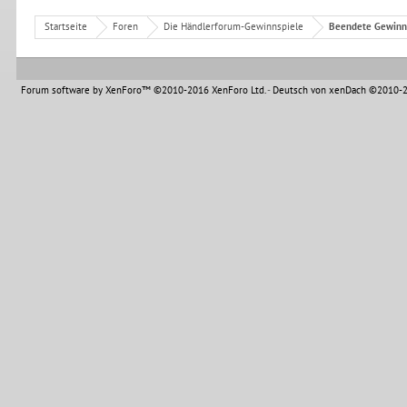
Startseite
Foren
Die Händlerforum-Gewinnspiele
Beendete Gewinn
Forum software by XenForo™
©2010-2016 XenForo Ltd.
-
Deutsch von xenDach
©2010-