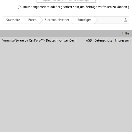
(Du musst angemeldet oder registriert sein, um Beiträge verfassen zu können. )
Startseite
Foren
ElectronicPartner
Sonstiges
Hilfe
Forum software by XenForo™
-
Deutsch von xenDach
AGB
Datenschutz
Impressum