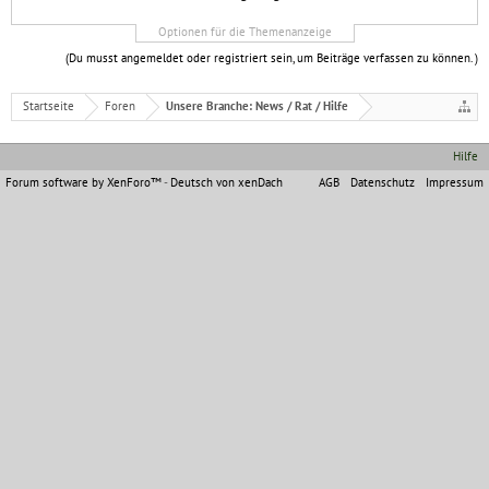
Optionen für die Themenanzeige
(Du musst angemeldet oder registriert sein, um Beiträge verfassen zu können. )
Startseite
Foren
Unsere Branche: News / Rat / Hilfe
Hilfe
Forum software by XenForo™
-
Deutsch von xenDach
AGB
Datenschutz
Impressum