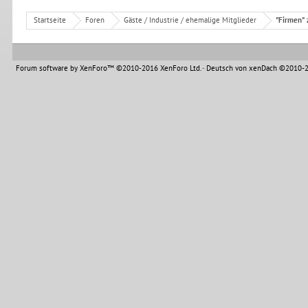
Startseite
Foren
Gäste / Industrie / ehemalige Mitglieder
"Firmen" 
Forum software by XenForo™
©2010-2016 XenForo Ltd.
-
Deutsch von xenDach
©2010-