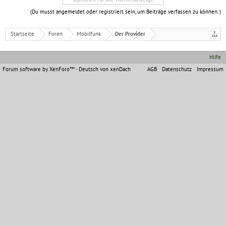
(Du musst angemeldet oder registriert sein, um Beiträge verfassen zu können. )
Startseite
Foren
Mobilfunk
Der Provider
Hilfe
Forum software by XenForo™
-
Deutsch von xenDach
AGB
Datenschutz
Impressum