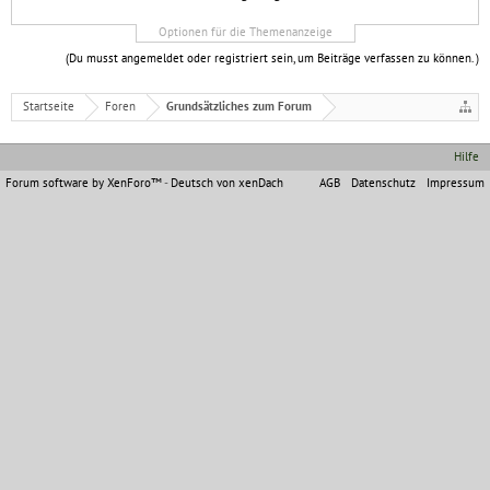
Optionen für die Themenanzeige
(Du musst angemeldet oder registriert sein, um Beiträge verfassen zu können. )
Startseite
Foren
Grundsätzliches zum Forum
Hilfe
Forum software by XenForo™
-
Deutsch von xenDach
AGB
Datenschutz
Impressum