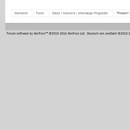
Startseite
Foren
Gäste / Industrie / ehemalige Mitglieder
"Firmen" 
Forum software by XenForo™
©2010-2016 XenForo Ltd.
-
Deutsch von xenDach
©2010-