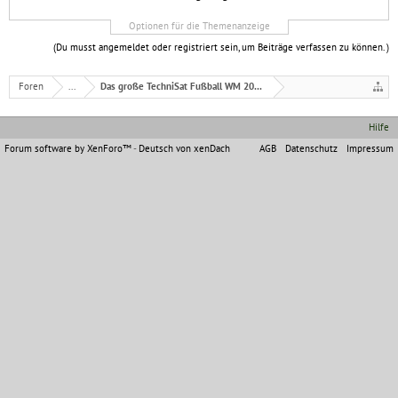
Optionen für die Themenanzeige
(Du musst angemeldet oder registriert sein, um Beiträge verfassen zu können. )
Foren
...
Das große TechniSat Fußball WM 2010 Tippspiel. Bee
Hilfe
Forum software by XenForo™
-
Deutsch von xenDach
AGB
Datenschutz
Impressum