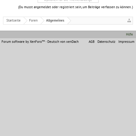
(Du musst angemeldet oder registriert sein, um Beiträge verfassen zu können. )
Startseite
Foren
Allgemeines
Hilfe
Forum software by XenForo™
-
Deutsch von xenDach
AGB
Datenschutz
Impressum