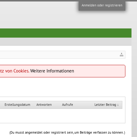
Anmelden oder registrieren
atz von Cookies.
Weitere Informationen
Erstellungsdatum
Antworten
Aufrufe
Letzter Beitrag ↓
(Du musst angemeldet oder registriert sein, um Beiträge verfassen zu können. )