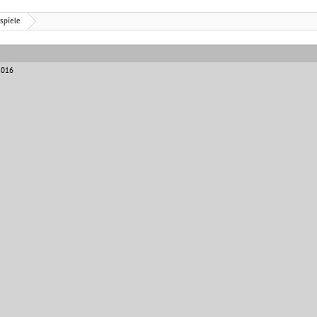
spiele
2016