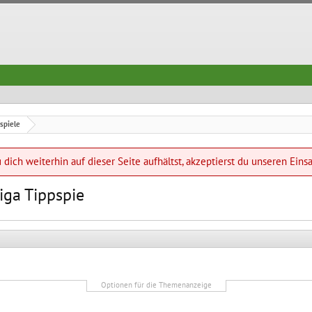
spiele
dich weiterhin auf dieser Seite aufhältst, akzeptierst du unseren Eins
iga Tippspie
Optionen für die Themenanzeige