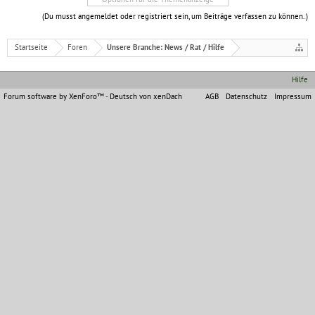
(Du musst angemeldet oder registriert sein, um Beiträge verfassen zu können. )
Startseite
Foren
Unsere Branche: News / Rat / Hilfe
Hilfe
Forum software by XenForo™
-
Deutsch von xenDach
AGB
Datenschutz
Impressum