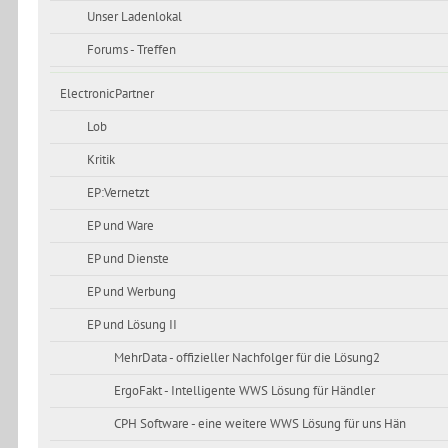
Unser Ladenlokal
Forums - Treffen
ElectronicPartner
Lob
Kritik
EP:Vernetzt
EP und Ware
EP und Dienste
EP und Werbung
EP und Lösung II
MehrData - offizieller Nachfolger für die Lösung2
ErgoFakt - Intelligente WWS Lösung für Händler
CPH Software - eine weitere WWS Lösung für uns Hän